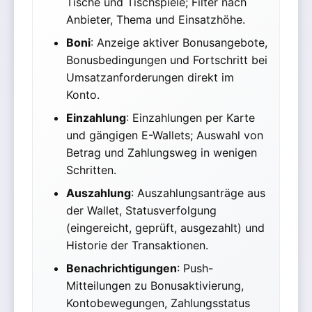
Tische und Tischspiele; Filter nach
Anbieter, Thema und Einsatzhöhe.
Boni
: Anzeige aktiver Bonusangebote,
Bonusbedingungen und Fortschritt bei
Umsatzanforderungen direkt im
Konto.
Einzahlung
: Einzahlungen per Karte
und gängigen E-Wallets; Auswahl von
Betrag und Zahlungsweg in wenigen
Schritten.
Auszahlung
: Auszahlungsanträge aus
der Wallet, Statusverfolgung
(eingereicht, geprüft, ausgezahlt) und
Historie der Transaktionen.
Benachrichtigungen
: Push-
Mitteilungen zu Bonusaktivierung,
Kontobewegungen, Zahlungsstatus