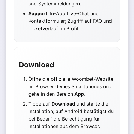
und Systemmeldungen.
Support
: In-App Live-Chat und
Kontaktformular; Zugriff auf FAQ und
Ticketverlauf im Profil.
Download
Öffne die offizielle Woombet-Website
im Browser deines Smartphones und
gehe in den Bereich
App
.
Tippe auf
Download
und starte die
Installation; auf Android bestätigst du
bei Bedarf die Berechtigung für
Installationen aus dem Browser.